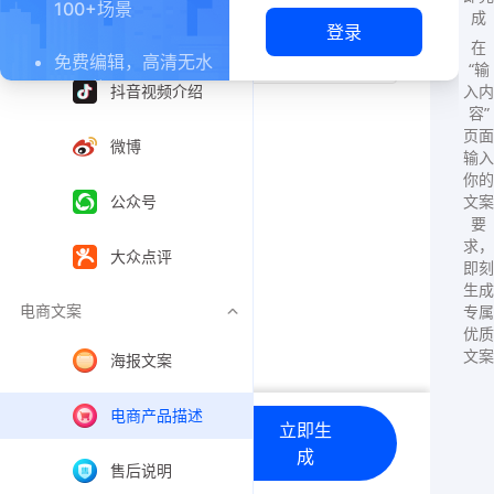
100+场景
成
登录
今日头条
在
免费编辑，高清无水
“输
印下载
入内
抖音视频介绍
容”
页面
多端同步，随时随地
微博
输入
修改
你的
文案
公众号
要
求，
大众点评
即刻
生成
电商文案
专属
优质
文案
海报文案
电商产品描述
立即生
长文案
免责声明
成
售后说明