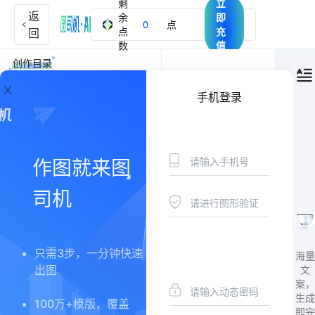
剩
立
返
余
即
0
点
点
充
回
数
值
创作目录
描述
手机登录
商用案例
创作记录
作图就来图
AI对话
司机
模板中心
新媒体文案
只需3步，一分钟快速
海量
小红书文案
文
出图
案，
生成
知乎
100万+模版，覆盖
即完